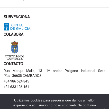
SUBVENCIONA
COLABORA
CONTACTO
Rúa Maruja Mallo, 13 -1º andar Poligono Industrial Sete
Pías- 36635 CAMBADOS
+34 986 524 845
+34 633 136 161
AVISOS LEGAIS
Utilizamos cookies para asegurar que damos a mellor
experiencia ao usuario no noso sitio web. Se continúa
Política de privacidade