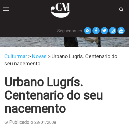
Toggle
navigation
Séguenos en:
Novas
Culturmar
>
Novas
>
Urbano Lugrís. Centenario do
seu nacemento
Urbano Lugrís.
Centenario do seu
nacemento
Publicado o
28/01/2008