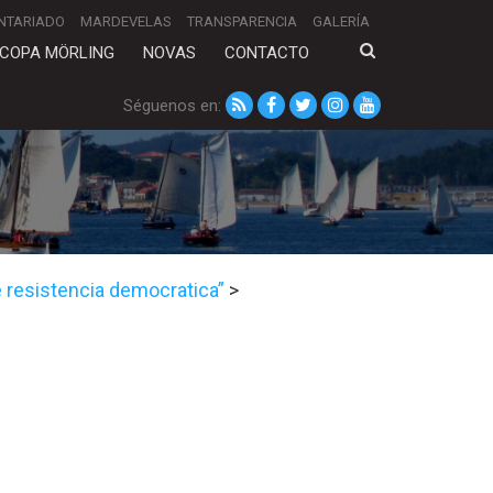
NTARIADO
MARDEVELAS
TRANSPARENCIA
GALERÍA
COPA MÖRLING
NOVAS
CONTACTO
Séguenos en:
 resistencia democratica”
>