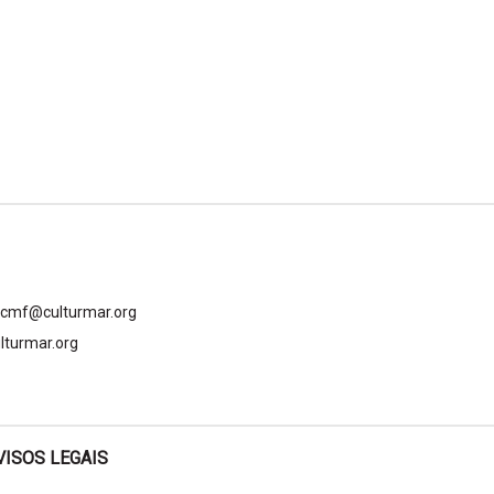
gcmf@culturmar.org
lturmar.org
VISOS LEGAIS