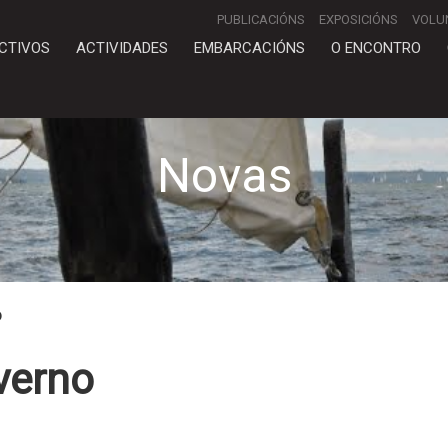
PUBLICACIÓNS
EXPOSICIÓNS
VOLU
CTIVOS
ACTIVIDADES
EMBARCACIÓNS
O ENCONTRO
Novas
o
verno