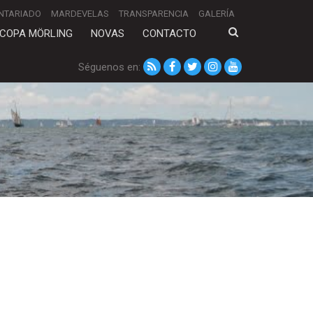
NTARIADO
MARDEVELAS
TRANSPARENCIA
GALERÍA
COPA MÖRLING
NOVAS
CONTACTO
Séguenos en: