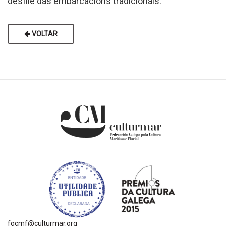
desfile das embarcacións tradicionais.
VOLTAR
fgcmf@culturmar.org