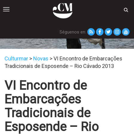
Toggle
navigation
Séguenos en:
Novas
Culturmar
>
Novas
>
VI Encontro de Embarcações
Tradicionais de Esposende – Rio Cávado 2013
VI Encontro de
Embarcações
Tradicionais de
Esposende – Rio