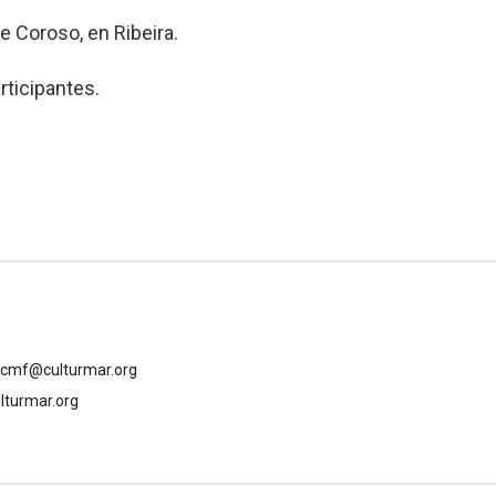
e Coroso, en Ribeira.
rticipantes.
gcmf@culturmar.org
lturmar.org