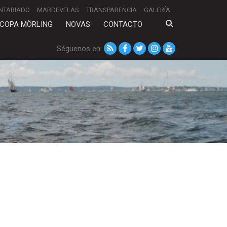
NTARIADO
MARDEVELAS
TRANSPARENCIA
GALERÍA
COPA MÖRLING
NOVAS
CONTACTO
Séguenos en: