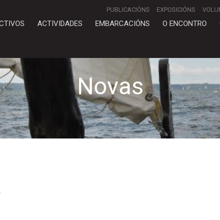
PUBLICACIÓNS
EXPOSICIÓNS
VOLU
CTIVOS
ACTIVIDADES
EMBARCACIÓNS
O ENCONTRO
Novas
a