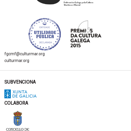
fgcmf@culturmar.org
culturmar.org
SUBVENCIONA
COLABORA