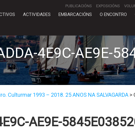
PUBLICACIÓNS
EXPOSICIÓNS
VOLU
CTIVOS
ACTIVIDADES
EMBARCACIÓNS
O ENCONTRO
ADDA-4E9C-AE9E-58
iro. Culturmar 1993 – 2018. 25 ANOS NA SALVAGARDA
>
4E9C-AE9E-5845E03852