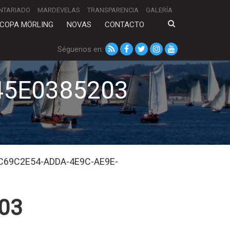
NTARIADO
MARDEVELAS
TRANSPARENCIA
GALERÍA
COPA MÖRLING
NOVAS
CONTACTO
Séguenos en:
45E0385203
C69C2E54-ADDA-4E9C-AE9E-
03