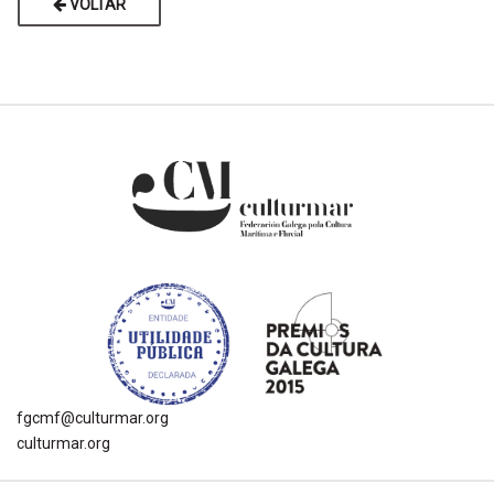
VOLTAR
fgcmf@culturmar.org
culturmar.org