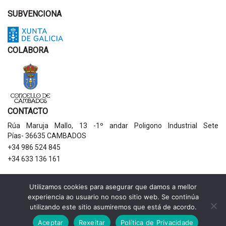
SUBVENCIONA
COLABORA
CONTACTO
Rúa Maruja Mallo, 13 -1º andar Poligono Industrial Sete
Pías- 36635 CAMBADOS
+34 986 524 845
+34 633 136 161
AVISOS LEGAIS
Utilizamos cookies para asegurar que damos a mellor
experiencia ao usuario no noso sitio web. Se continúa
Política de privacidade
utilizando este sitio asumiremos que está de acordo.
Aviso legal
Política de cookies
Aceptar
Rexeitar
Política de Privacidade