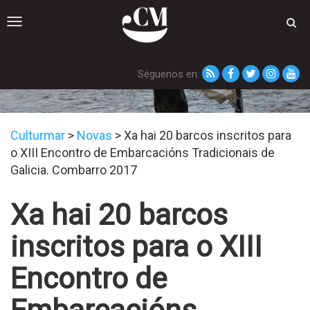
Toggle
navigation
Séguenos en:
Novas
Culturmar
>
Novas
>
Xa hai 20 barcos inscritos para
o XIII Encontro de Embarcacións Tradicionais de
Galicia. Combarro 2017
Xa hai 20 barcos
inscritos para o XIII
Encontro de