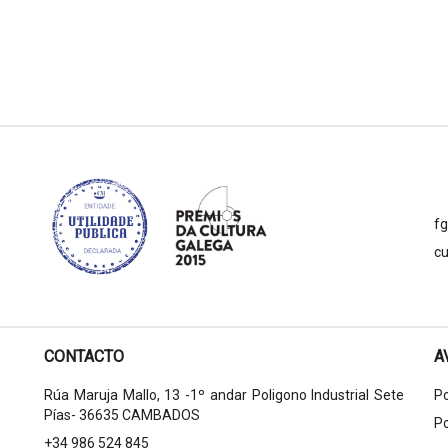
f
cu
CONTACTO
A
Rúa Maruja Mallo, 13 -1º andar Poligono Industrial Sete
Po
Pías- 36635 CAMBADOS
Po
+34 986 524 845