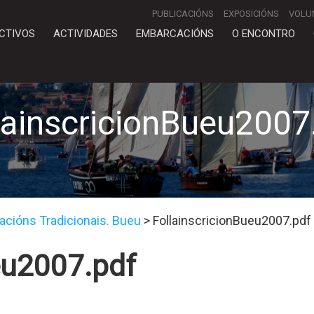
PUBLICACIÓNS
EXPOSICIÓNS
VOLU
CTIVOS
ACTIVIDADES
EMBARCACIÓNS
O ENCONTRO
lainscricionBueu2007
acións Tradicionais. Bueu
>
FollainscricionBueu2007.pdf
eu2007.pdf