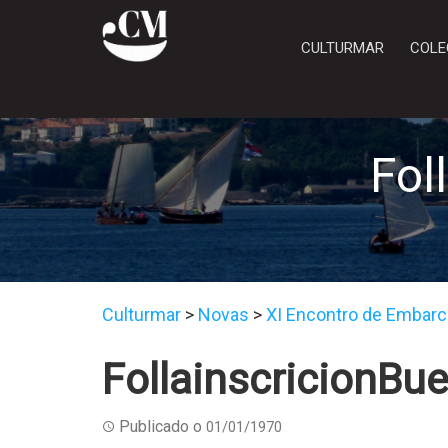
CULTURMAR
COLE
Fol
Culturmar
>
Novas
>
XI Encontro de Embarc
FollainscricionBu
Publicado o
01/01/1970