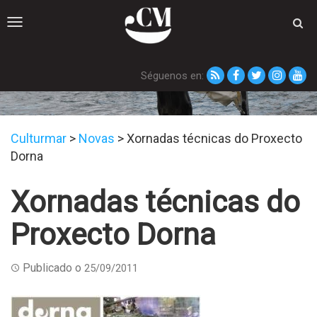
Toggle
navigation
Séguenos en:
Novas
Culturmar
>
Novas
>
Xornadas técnicas do Proxecto
Dorna
Xornadas técnicas do
Proxecto Dorna
Publicado o
25/09/2011