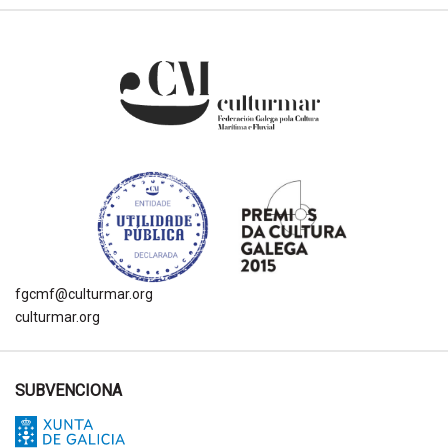
fgcmf@culturmar.org
culturmar.org
SUBVENCIONA