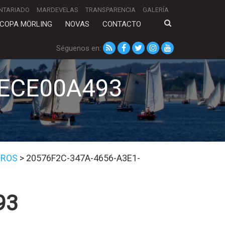
NTARIADO
MARDEVELAS
TRANSPARENCIA
GALERÍA
COPA MÖRLING
NOVAS
CONTACTO
Séguenos en:
7ECE00A493
IROS
>
20576F2C-347A-4656-A3E1-
93