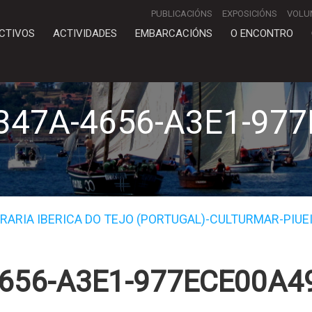
PUBLICACIÓNS
EXPOSICIÓNS
VOLU
CTIVOS
ACTIVIDADES
EMBARCACIÓNS
O ENCONTRO
347A-4656-A3E1-97
ARIA IBERICA DO TEJO (PORTUGAL)-CULTURMAR-PIUE
656-A3E1-977ECE00A4