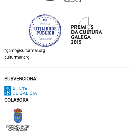
fgcmf@culturmar.org
culturmar.org
SUBVENCIONA
COLABORA