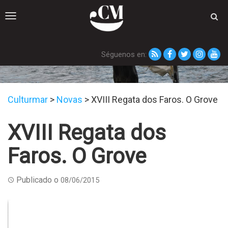
Toggle
navigation
Séguenos en:
Novas
Culturmar
>
Novas
>
XVIII Regata dos Faros. O Grove
XVIII Regata dos
Faros. O Grove
Publicado o
08/06/2015