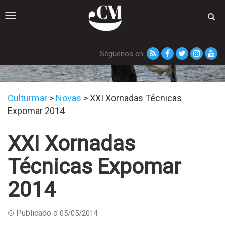
Toggle
navigation
Séguenos en:
Novas
Culturmar
>
Novas
>
XXI Xornadas Técnicas
Expomar 2014
XXI Xornadas
Técnicas Expomar
2014
Publicado o
05/05/2014