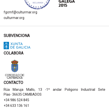
fgcmf@culturmar.org
culturmar.org
SUBVENCIONA
COLABORA
CONTACTO
Rúa Maruja Mallo, 13 -1º andar Poligono Industrial Sete
Pías- 36635 CAMBADOS
+34 986 524 845
+34 633 136 161