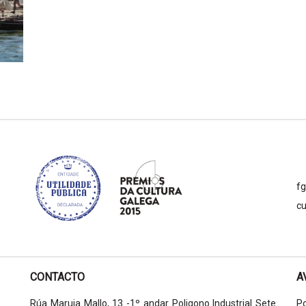
f
cu
CONTACTO
A
Rúa Maruja Mallo, 13 -1º andar Poligono Industrial Sete
Po