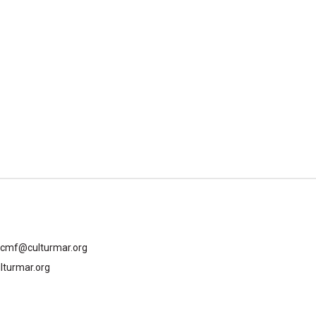
gcmf@culturmar.org
lturmar.org