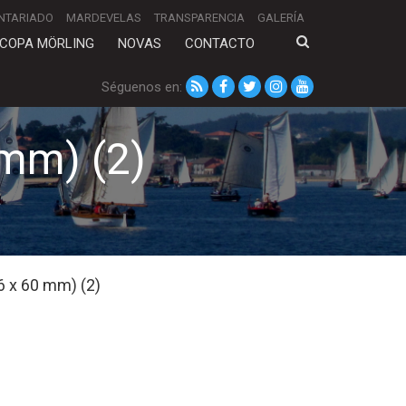
NTARIADO
MARDEVELAS
TRANSPARENCIA
GALERÍA
COPA MÖRLING
NOVAS
CONTACTO
Séguenos en:
mm) (2)
6 x 60 mm) (2)