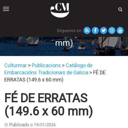
Toggle
navigation
Séguenos en:
FÉ DE ERRATAS (149.6 x 60
mm)
Culturmar
>
Publicacions
>
Catálogo de
Embarcacións Tradicionais de Galicia
>
FÉ DE
ERRATAS (149.6 x 60 mm)
FÉ DE ERRATAS
(149.6 x 60 mm)
Publicado o
19/01/2026