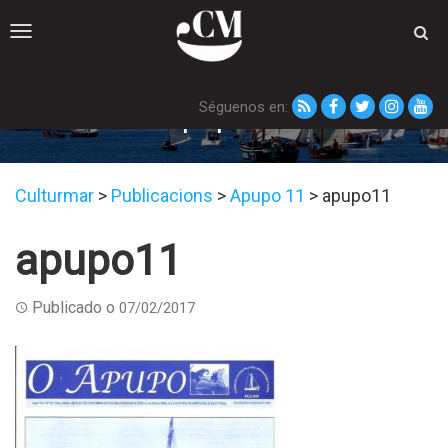
Toggle
navigation
Séguenos en:
apupo11
Culturmar
>
Publicacions
>
Apupo 11
>
apupo11
apupo11
Publicado o
07/02/2017