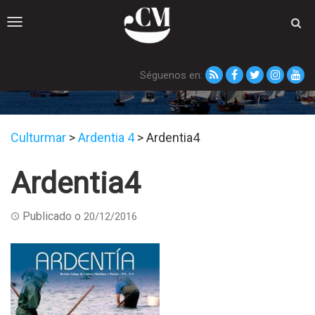
Toggle
navigation
Séguenos en:
Ardentia4
Culturmar
>
Ardentia 4
>
Ardentia4
Ardentia4
Publicado o
20/12/2016