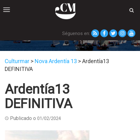
Toggle
navigation
Séguenos en:
Ardentía13 DEFINITIVA
Culturmar
>
Nova Ardentía 13
>
Ardentía13
DEFINITIVA
Ardentía13
DEFINITIVA
Publicado o
01/02/2024