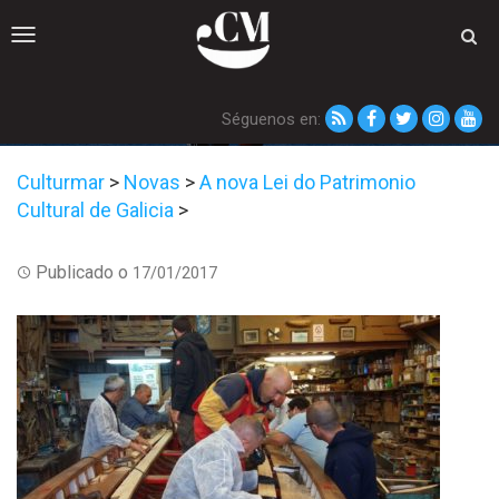
Toggle
navigation
Séguenos en:
Culturmar
>
Novas
>
A nova Lei do Patrimonio
Cultural de Galicia
>
Publicado o
17/01/2017