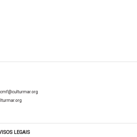
gcmf@culturmar.org
lturmar.org
VISOS LEGAIS