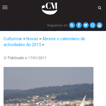
Toggle
navigation
Séguenos en:
Culturmar
>
Novas
>
Ábrese o calendario de
actividades do 2015
>
Publicado o
17/01/2017