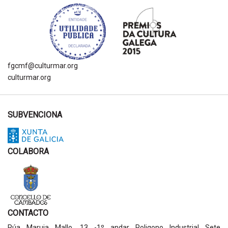
fgcmf@culturmar.org
culturmar.org
SUBVENCIONA
COLABORA
CONTACTO
Rúa Maruja Mallo, 13 -1º andar Poligono Industrial Sete