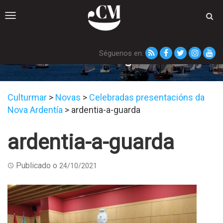
Toggle
navigation
Séguenos en:
ardentia-a-guarda
Culturmar
>
Novas
>
Celebradas presentacións da
Nova Ardentía
>
ardentia-a-guarda
ardentia-a-guarda
Publicado o
24/10/2021