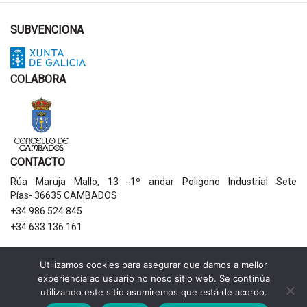
SUBVENCIONA
COLABORA
CONTACTO
Rúa Maruja Mallo, 13 -1º andar Poligono Industrial Sete
Pías- 36635 CAMBADOS
+34 986 524 845
+34 633 136 161
AVISOS LEGAIS
Utilizamos cookies para asegurar que damos a mellor
experiencia ao usuario no noso sitio web. Se continúa
Política de privacidade
utilizando este sitio asumiremos que está de acordo.
Aviso legal