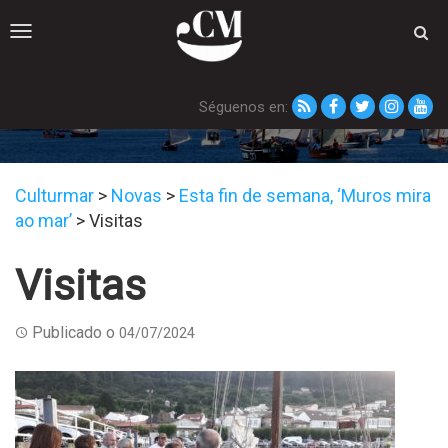
Toggle
navigation
Séguenos en:
Visitas
Culturmar
>
Novas
>
Esta fin de semana, ‘Muros mira
ao mar’
>
Visitas
Visitas
Publicado o
04/07/2024