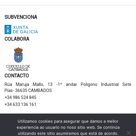
SUBVENCIONA
COLABORA
CONTACTO
Rúa Maruja Mallo, 13 -1º andar Poligono Industrial Sete
Pías- 36635 CAMBADOS
+34 986 524 845
+34 633 136 161
AVISOS LEGAIS
Utilizamos cookies para asegurar que damos a mellor
experiencia ao usuario no noso sitio web. Se continúa
Política de privacidade
utilizando este sitio asumiremos que está de acordo.
Aviso legal