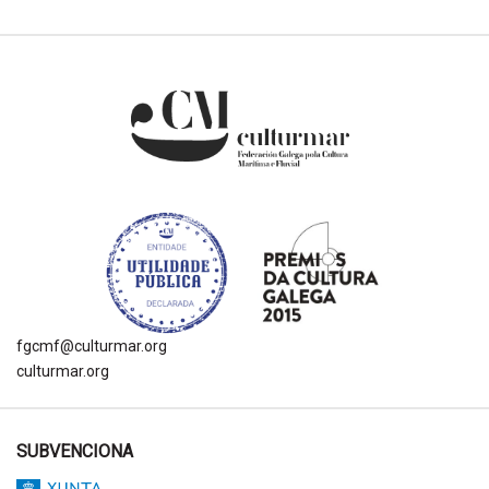
fgcmf@culturmar.org
culturmar.org
SUBVENCIONA