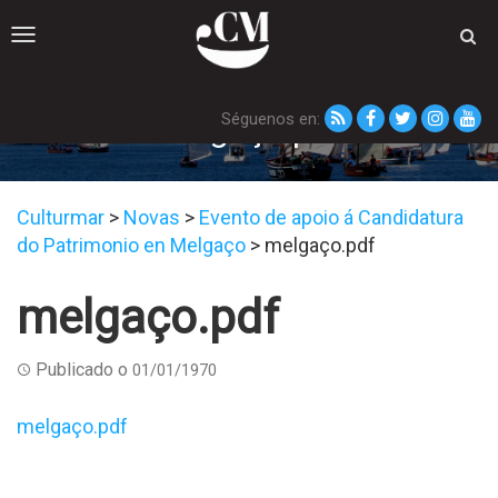
Toggle
navigation
Séguenos en:
melgaço.pdf
Culturmar
>
Novas
>
Evento de apoio á Candidatura
do Patrimonio en Melgaço
>
melgaço.pdf
melgaço.pdf
Publicado o
01/01/1970
melgaço.pdf