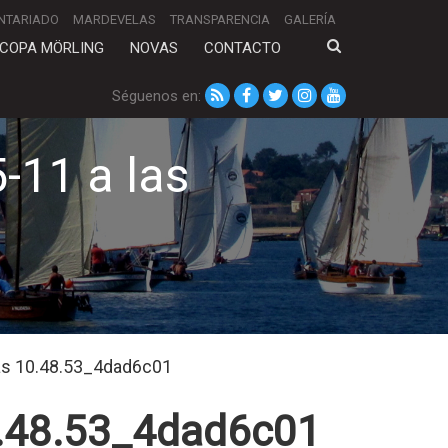
NTARIADO
MARDEVELAS
TRANSPARENCIA
GALERÍA
COPA MÖRLING
NOVAS
CONTACTO
Séguenos en:
11 a las
as 10.48.53_4dad6c01
0.48.53_4dad6c01