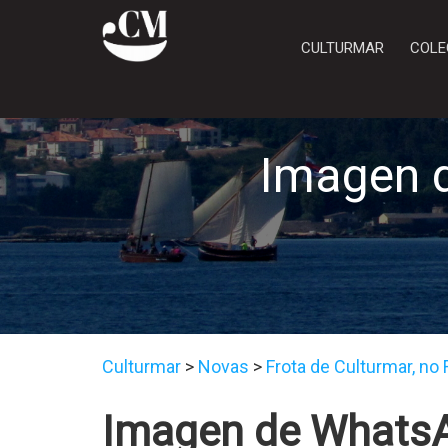
CULTURMAR
COLE
Imagen 
Culturmar
>
Novas
>
Frota de Culturmar, no 
Imagen de WhatsA