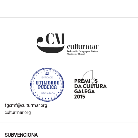
fgcmf@culturmar.org
culturmar.org
SUBVENCIONA