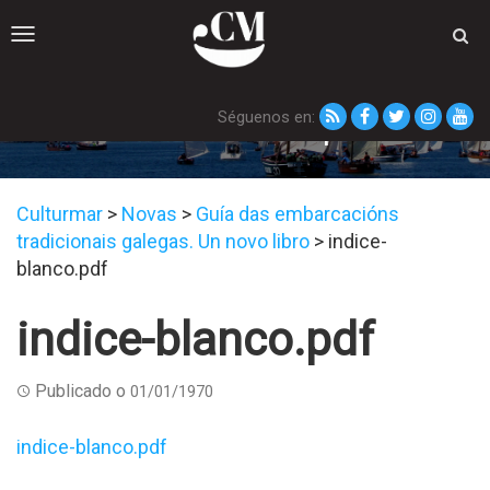
Toggle
navigation
Séguenos en:
indice-blanco.pdf
Culturmar
>
Novas
>
Guía das embarcacións
tradicionais galegas. Un novo libro
>
indice-
blanco.pdf
indice-blanco.pdf
Publicado o
01/01/1970
indice-blanco.pdf