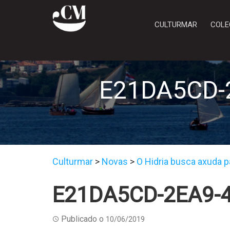
CULTURMAR
COLE
E21DA5CD-
Culturmar
>
Novas
>
O Hidria busca axuda pa
E21DA5CD-2EA9-
Publicado o
10/06/2019