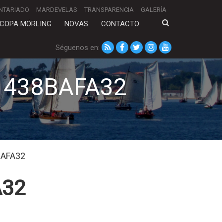
NTARIADO
MARDEVELAS
TRANSPARENCIA
GALERÍA
COPA MÖRLING
NOVAS
CONTACTO
Séguenos en:
1438BAFA32
BAFA32
A32