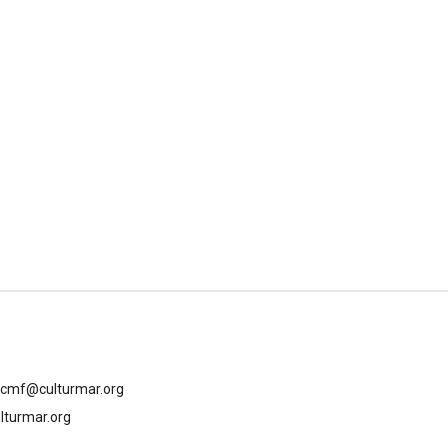
gcmf@culturmar.org
lturmar.org