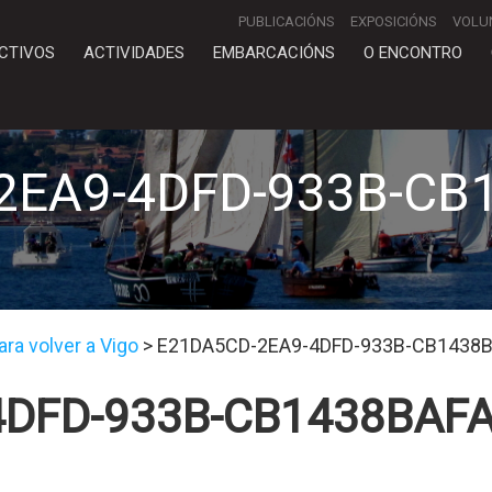
PUBLICACIÓNS
EXPOSICIÓNS
VOLU
CTIVOS
ACTIVIDADES
EMBARCACIÓNS
O ENCONTRO
2EA9-4DFD-933B-CB
ra volver a Vigo
>
E21DA5CD-2EA9-4DFD-933B-CB1438
4DFD-933B-CB1438BAF