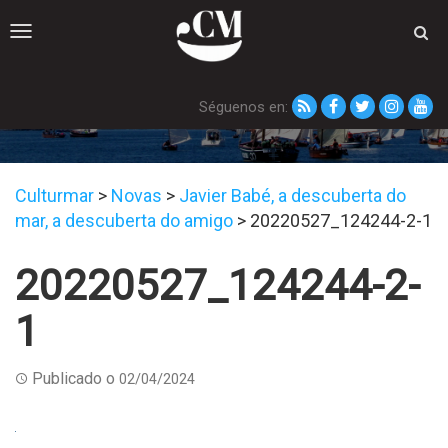
Toggle
navigation
Séguenos en:
20220527_124244-2-1
Culturmar
>
Novas
>
Javier Babé, a descuberta do
mar, a descuberta do amigo
>
20220527_124244-2-1
20220527_124244-2-
1
Publicado o
02/04/2024