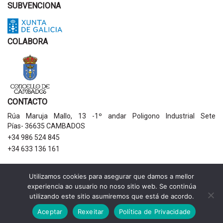
SUBVENCIONA
COLABORA
CONTACTO
Rúa Maruja Mallo, 13 -1º andar Poligono Industrial Sete
Pías- 36635 CAMBADOS
+34 986 524 845
+34 633 136 161
AVISOS LEGAIS
Utilizamos cookies para asegurar que damos a mellor
experiencia ao usuario no noso sitio web. Se continúa
Política de privacidade
utilizando este sitio asumiremos que está de acordo.
Aviso legal
Política de cookies
Aceptar
Rexeitar
Política de Privacidade