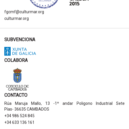
fgcmf@culturmar.org
culturmar.org
SUBVENCIONA
COLABORA
CONTACTO
Rúa Maruja Mallo, 13 -1º andar Poligono Industrial Sete
Pías- 36635 CAMBADOS
+34 986 524 845
+34 633 136 161