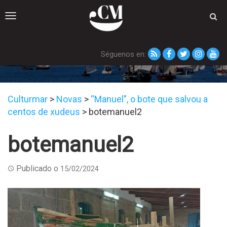
Toggle
navigation
Séguenos en:
botemanuel2
Culturmar
>
Novas
>
“Manuel”, o bote que salvou a
centos de xudeus
>
botemanuel2
botemanuel2
Publicado o
15/02/2024