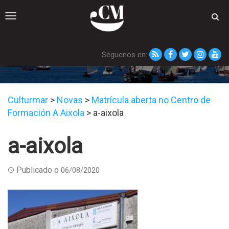
Toggle
navigation
Séguenos en:
a-aixola
Culturmar
>
Novas
>
Matrícula aberta no Centro de
Formación A Aixola
>
a-aixola
a-aixola
Publicado o
06/08/2020