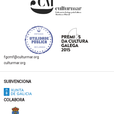
fgcmf@culturmar.org
culturmar.org
SUBVENCIONA
COLABORA