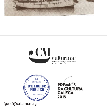
fgcmf@culturmar.org