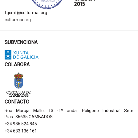
fgcmf@culturmar.org
culturmar.org
SUBVENCIONA
COLABORA
CONTACTO
Rúa Maruja Mallo, 13 -1º andar Poligono Industrial Sete
Pías- 36635 CAMBADOS
+34 986 524 845
+34 633 136 161