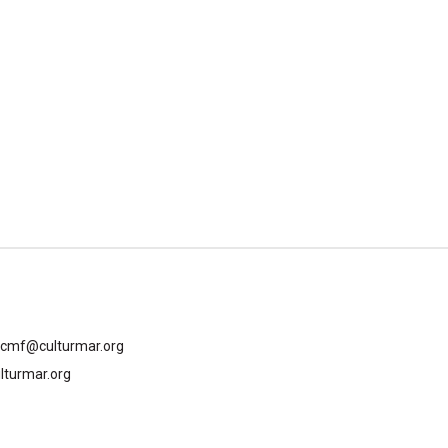
gcmf@culturmar.org
lturmar.org