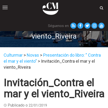
Toggle
navigation
Séguenos en:
Invitación_Contra el mar y el
viento_Riveira
Culturmar
>
Novas
>
Presentación do libro: ” Contra
el mar y el viento”
>
Invitación_Contra el mar y el
viento_Riveira
Invitación_Contra el
mar y el viento_Riveira
Publicado o
22/01/2019