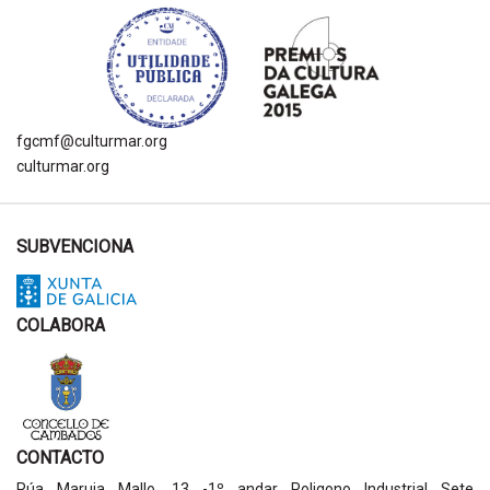
fgcmf@culturmar.org
culturmar.org
SUBVENCIONA
COLABORA
CONTACTO
Rúa Maruja Mallo, 13 -1º andar Poligono Industrial Sete