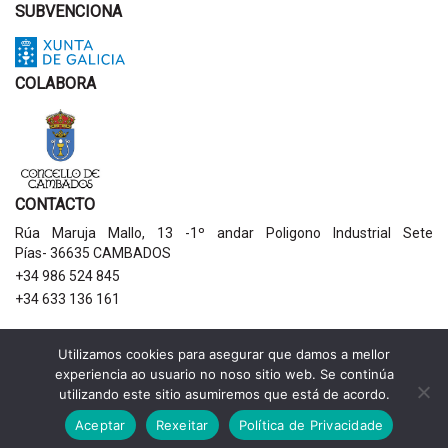
SUBVENCIONA
COLABORA
CONTACTO
Rúa Maruja Mallo, 13 -1º andar Poligono Industrial Sete
Pías- 36635 CAMBADOS
+34 986 524 845
+34 633 136 161
AVISOS LEGAIS
Utilizamos cookies para asegurar que damos a mellor
experiencia ao usuario no noso sitio web. Se continúa
Política de privacidade
utilizando este sitio asumiremos que está de acordo.
Aviso legal
Política de cookies
Aceptar
Rexeitar
Política de Privacidade