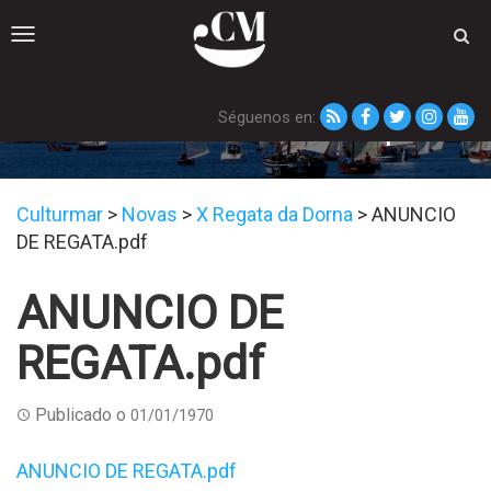
Toggle
navigation
Séguenos en:
ANUNCIO DE REGATA.pdf
Culturmar
>
Novas
>
X Regata da Dorna
>
ANUNCIO
DE REGATA.pdf
ANUNCIO DE
REGATA.pdf
Publicado o
01/01/1970
ANUNCIO DE REGATA.pdf